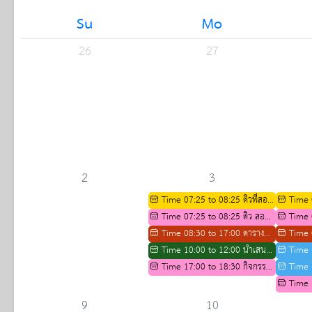
Su
Mo
26
27
2
3
Time 07:25 to 08:25 ติวพี่สอน
Time 
น้องสาขาชีววิทยา ปีการศึกษา 2569
Time 07:25 to 08:25 ติว สอวน
น้องสาขาช
Time 
สาขาคณิตศาสตร์
Time 08:30 to 17:00 ตาราง
สาขาคณิต
Time 
กิจกรรมการติว IELTS ปีการศึกษา
Time 10:00 to 12:00 นำเสนอ
กิจกรรมกา
Time 
2569
ผลงานการรับย้าของคุณครู
Time 17:00 to 18:30 กิจกรรม
2569
คะแนนกล
Time 
(อ.กรรณิกา)
เตรียมความพร้อมทางวิชาการ
ยกระดับท
Time 
สำหรับนักเรียน ม.3 เพื่อศึกษาต่อ
มาตรฐาน
ส่งเสริมค
9
10