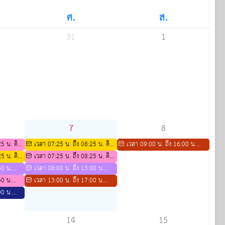
ศ.
ส.
31
1
7
8
5 น. ติว
เวลา 07:25 น. ถึง 08:25 น. ติว
เวลา 09:00 น. ถึง 16:00 น.
5 น. ติว
พี่สอนน้องสาขาชีววิทยา ปีการศึกษา
เวลา 07:25 น. ถึง 08:25 น. ติว
ตารางกิจกรรมการติว IELTS ปีการ
ีการศึกษา
30 น.
2569
สอวน สาขาคณิตศาสตร์
เวลา 08:00 น. ถึง 13:00 น.
ศึกษา 2569
30 น.
แข่งขัน casio thailand
เวลา 13:00 น. ถึง 17:00 น.
ิศด้าน
00 น.
ตารางกิจกรรมการติว IELTS ปีการ
 เพื่อ
m
ศึกษา 2569
14
15